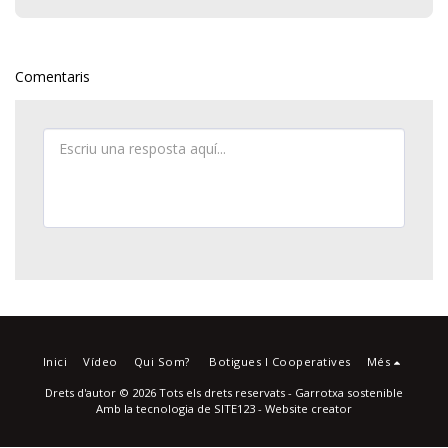
Comentaris
Inici
Vídeo
Qui Som?
Botigues I Cooperatives
Més
Drets d'autor © 2026 Tots els drets reservats -
Garrotxa sostenible
Amb la tecnologia de
SITE123
-
Website creator