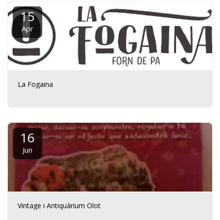
15
Apr
La Fogaina
16
Jun
Vintage i Antiquàrium Olot