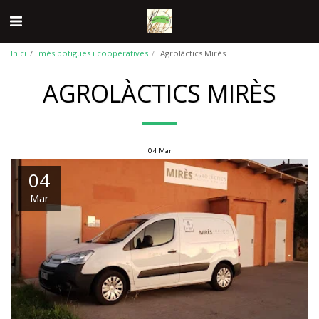
Inici
més botigues i cooperatives
Agrolàctics Mirès
AGROLÀCTICS MIRÈS
04
Mar
04
Mar